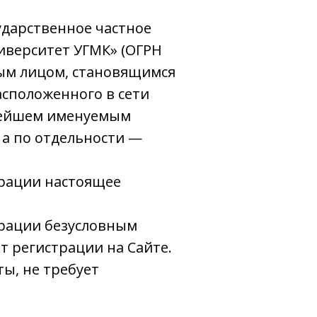
ударственное частное
иверситет УГМК» (ОГРН
бым лицом, становящимся
асположенного в сети
ьнейшем именуемым
 а по отдельности —
ерации настоящее
ерации безусловным
т регистрации на Сайте.
ы, не требует