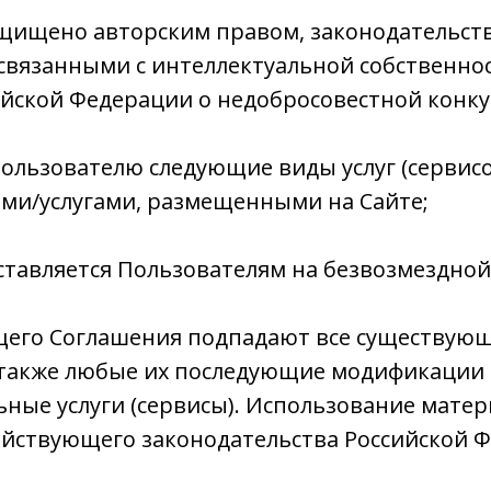
ащищено авторским правом, законодательств
связанными с интеллектуальной собственнос
ийской Федерации о недобросовестной конк
Пользователю следующие виды услуг (сервисо
ами/услугами, размещенными на Сайте;
оставляется Пользователям на безвозмездной
оящего Соглашения подпадают все существую
 а также любые их последующие модификации
ые услуги (сервисы). Использование матер
ействующего законодательства Российской 