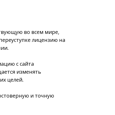
твующую во всем мире,
переуступке лицензию на
нии.
ацию с сайта
щается изменять
их целей.
достоверную и точную