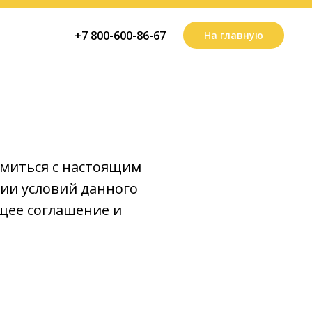
+7 800-600-86-67
На главную
омиться с настоящим
ии условий данного
щее соглашение и