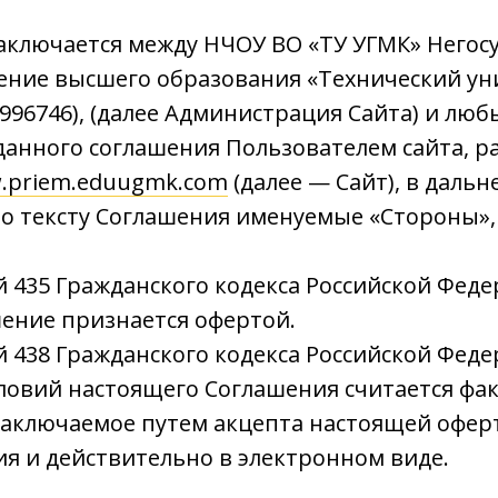
аключается между НЧОУ ВО «ТУ УГМК» Негос
ение высшего образования «Технический ун
6996746), (далее Администрация Сайта) и лю
данного соглашения Пользователем сайта, р
.priem.eduugmk.com
(далее — Сайт), в дал
по тексту Соглашения именуемые «Стороны»,
ей 435 Гражданского кодекса Российской Фед
ение признается офертой.
ей 438 Гражданского кодекса Российской Фед
ловий настоящего Соглашения считается фак
аключаемое путем акцепта настоящей оферт
я и действительно в электронном виде.