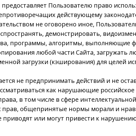
а предоставляет Пользователю право исполь
непротиворечащих действующему законодате
ательством не оговорено иное, Пользователь
аспространять, демонстрировать, видоизмен
тва, программы, алгоритмы, выполняющие ф
опирования любой части Сайта, загружать лю
нной загрузки (кэширования) для целей ис
шается не предпринимать действий и не ост
ассматриваться как нарушающие российское
ава, в том числе в сфере интеллектуальной
х прав, общепринятые нормы морали и нравс
е приводят или могут привести к нарушени